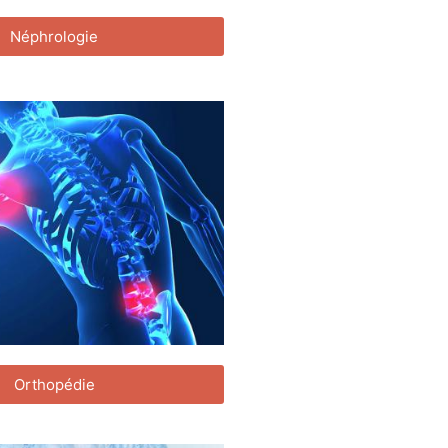
Néphrologie
Orthopédie