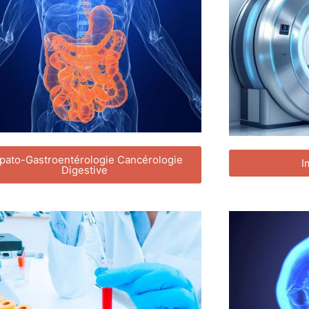
pato-Gastroentérologie Cancérologie
I
Digestive