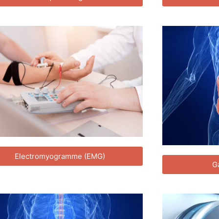
Electromyogramme (EMG)
G