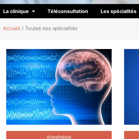
La clinique
Téléconsultation
Les spécialités
Accueil
/
Toutes nos spécialités
Anesthésie